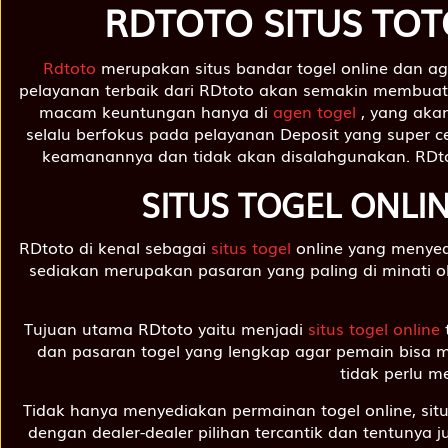
RDTOTO SITUS TOT
Sabuk - W
Rdtoto
merupakan situs bandar togel online dan 
21
Jejaka Tua
pelayanan terbaik dari RDtoto akan semakin membuat 
Lesmana 
macam keuntungan hanya di
agen togel
, yang aka
selalu berfokus pada pelayanan Deposit yang super 
22
Janda Muda
keamanannya dan tidak akan disalahgunakan. RDt
Grendel -
SITUS TOGEL ONLI
23
Berandal - 
RDtoto di kenal sebagai
situs togel
online yang menyedi
Citraksa
sediakan merupakan pasaran yang paling di minati ole
24
Pengembar
- Tas - Ra
Tujuan utama RDtoto yaitu menjadi
situs togel online
dan pasaran togel yang lengkap agar pemain bisa mem
tidak perlu me
25
Nenek Moy
Sikat - T
Tidak hanya menyediakan permainan togel online, situ
dengan dealer-dealer pilihan tercantik dan tentunya j