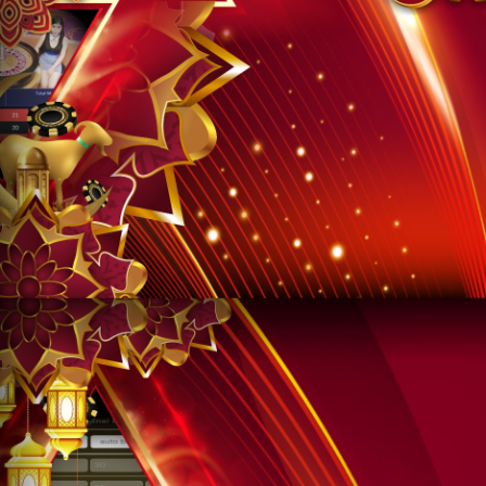
44
Hidung Bel
Meja - Arj
45
Udang ke
46
Langit
47
Tanah
48
Gula
49
Obat
50
Ahli Nuju
51
Air Gripe
52
Air Panas
53
Alat Tulis