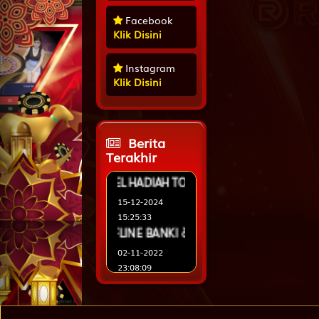
Destarata
Facebook
Klik Disini
15
Pendeta W
Manggis -
Instagram
Klik Disini
16
Orang Bon
Anggur - B
Berita
17
Penolong -
Terakhir
DISKON TOGEL HADIAH TOGEL
15-12-2024
18
Putri Raja
15:25:33
Engsel - D
* ðŸ“¢ JADWAL ONLINE OFFLINE BANKl ðŸ“¢ *
02-11-2022
19
Kekasih - 
23:08:09
Bemo - N
* JADWAL PASARAN *
02-11-2022
20
Pahlawan -
23:07:55