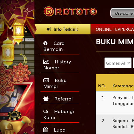
TUS TOGEL ONLINE & SLOT ONLINE TERPERCAYA DI INDONESIA 
Info Terkini:
BUKU
MIM
Cara
Bermain
History
Nomor
Buku
Mimpi
NO.
NO.
Keteranga
Keteranga
1
Penyair - 
Referral
Tanggalan
Hubungi
Kami
2
Sarjana - 
Sandal - 
Lupa