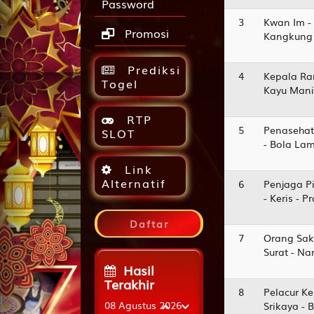
Password
3
Kwan Im -
Promosi
Kangkung 
Prediksi
4
Kepala Ra
Togel
Kayu Manis
RTP
5
Penasehat
SLOT
- Bola La
Link
Alternatif
6
Penjaga Pi
- Keris - 
Daftar
7
Orang Sak
Surat - N
Hasil
Terakhir
8
Pelacur Ke
08 Agustus 2026
Srikaya - 